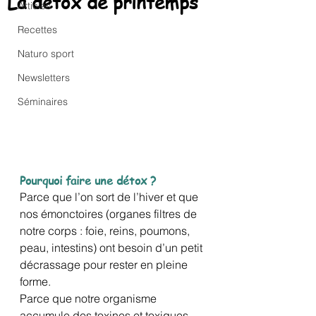
La détox de printemps
Articles
Recettes
Naturo sport
Newsletters
Séminaires
Pourquoi faire une détox ?
Parce que l’on sort de l’hiver et que 
nos émonctoires (organes filtres de 
notre corps : foie, reins, poumons, 
peau, intestins) ont besoin d’un petit 
décrassage pour rester en pleine 
forme. 
Parce que notre organisme 
accumule des toxines et toxiques 