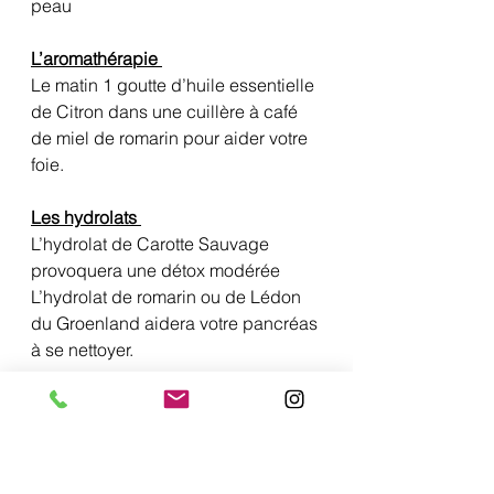
peau
L’aromathérapie 
Le matin 1 goutte d’huile essentielle 
de Citron dans une cuillère à café 
de miel de romarin pour aider votre 
foie.
Les hydrolats 
L’hydrolat de Carotte Sauvage 
provoquera une détox modérée
L’hydrolat de romarin ou de Lédon 
du Groenland aidera votre pancréas 
à se nettoyer. 
Je fais des séances de réflexologie 
palmaire ou plantaire 
En travaillant sur le foie et la 
vésicule biliaire mais également sur 