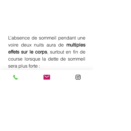
L’absence de sommeil pendant une 
voire deux nuits aura de 
multiples 
effets sur le corps
, surtout en fin de 
course lorsque la dette de sommeil 
sera plus forte :
une perception de l’effort à la 
hausse ;
une baisse de la concentration ;
des perturbations de l’humeur ;
de la fatigue physique ;
des troubles visuels voire une 
désorientation ;
une mauvaise gestion de ses 
ravitaillements ;