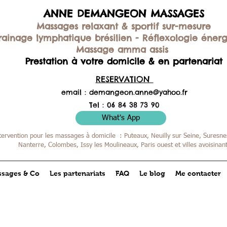
ANNE DEMANGEON MASSAGES
Massages relaxant & sportif sur-mesure
rainage lymphatique brésilien -
Réflexologie éner
Massage amma assis
Prestation à votre domicile & en partenariat
RESERVATION
email :
demangeon.anne@yahoo.fr
Tel : 06 84 38 73 90
What's App
tervention pour les massages à domicile : Puteaux, Neuilly sur Seine, Suresnes
Nanterre, Colombes,
Issy les Moulineaux, Paris ouest et villes avoisinan
sages & Co
Les partenariats
FAQ
Le blog
Me contacter