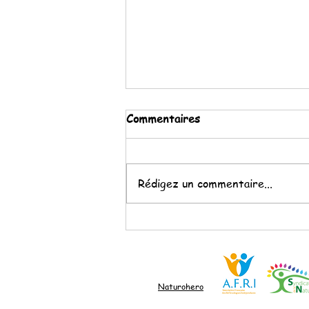
Commentaires
Kéfir de fruits
Rédigez un commentaire...
Naturohero