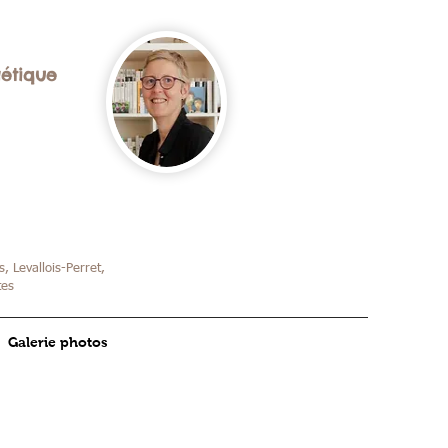
gétique
, Levallois-Perret,
tes
Galerie photos