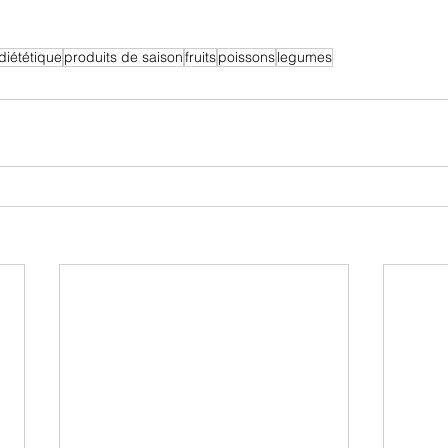
diététique
produits de saison
fruits
poissons
legumes