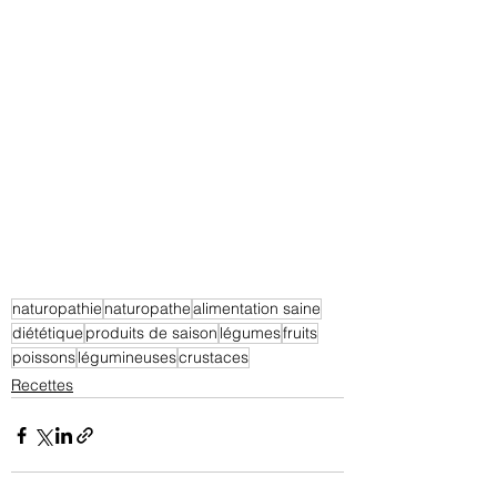
naturopathie
naturopathe
alimentation saine
diététique
produits de saison
légumes
fruits
poissons
légumineuses
crustaces
Recettes