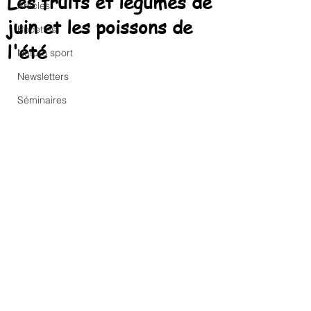
Les fruits et légumes de
Articles
juin et les poissons de
Recettes
l'été
Naturo sport
Newsletters
Séminaires