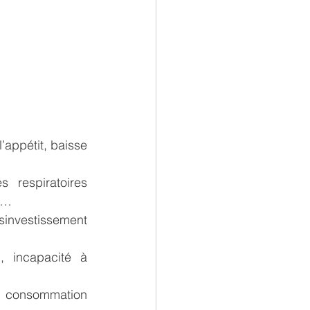
’appétit, baisse 
respiratoires 
a …
sinvestissement 
, incapacité à 
é, consommation 