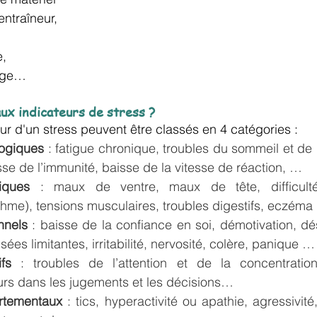
entraîneur,
e,
rage…
aux indicateurs de stress ?
r d'un stress peuvent être classés en 4 catégories :
logiques
 : fatigue chronique, troubles du sommeil et de l
isse de l’immunité, baisse de la vitesse de réaction, …
iques
 : maux de ventre, maux de tête, difficultés 
thme), tensions musculaires, troubles digestifs, eczém
nnels
 : baisse de la confiance en soi, démotivation, dé
sées limitantes, irritabilité, nervosité, colère, panique …
fs
 : troubles de l’attention et de la concentration
urs dans les jugements et les décisions…
rtementaux
 : tics, hyperactivité ou apathie, agressivit