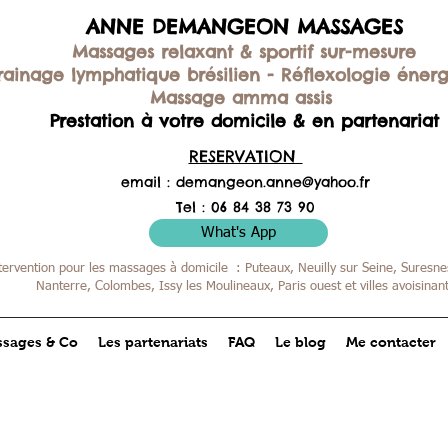
ANNE DEMANGEON MASSAGES
Massages relaxant & sportif sur-mesure
rainage lymphatique brésilien -
Réflexologie éner
Massage amma assis
Prestation à votre domicile & en partenariat
RESERVATION
email :
demangeon.anne@yahoo.fr
Tel : 06 84 38 73 90
What's App
tervention pour les massages à domicile : Puteaux, Neuilly sur Seine, Suresnes
Nanterre, Colombes,
Issy les Moulineaux, Paris ouest et villes avoisinan
sages & Co
Les partenariats
FAQ
Le blog
Me contacter