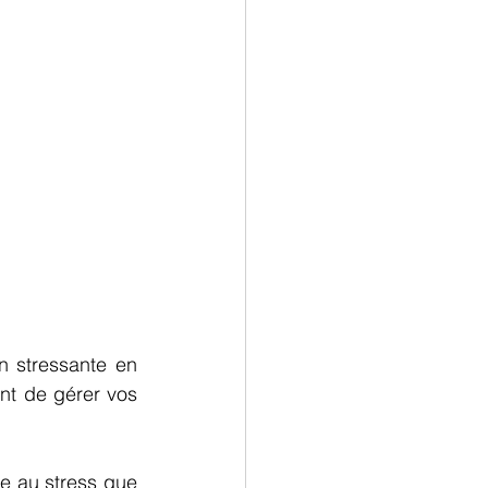
n stressante en 
nt de gérer vos 
ce au stress que 