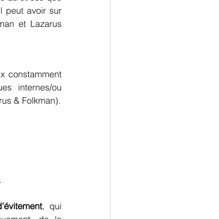
 peut avoir sur 
man et Lazarus 
ux constamment 
es internes/ou 
rus & Folkman).
.
d’évitement
, qui 