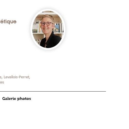
gétique
, Levallois-Perret,
tes
Galerie photos