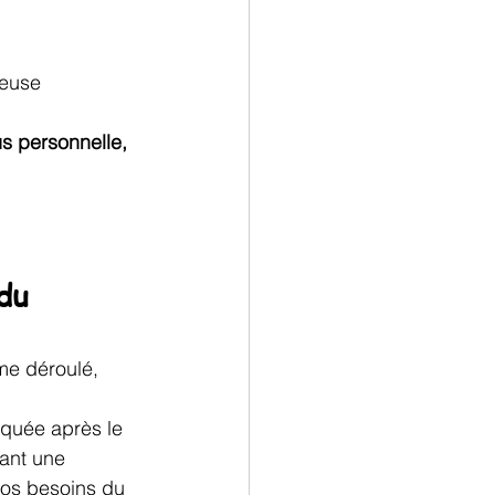
seuse 
s personnelle, 
du 
me déroulé, 
quée après le 
ant une 
vos besoins du 