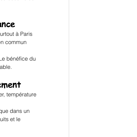
ance
rtout à Paris 
s en commun 
 Le bénéfice du 
able.
ement
er, température 
 que dans un 
its et le 