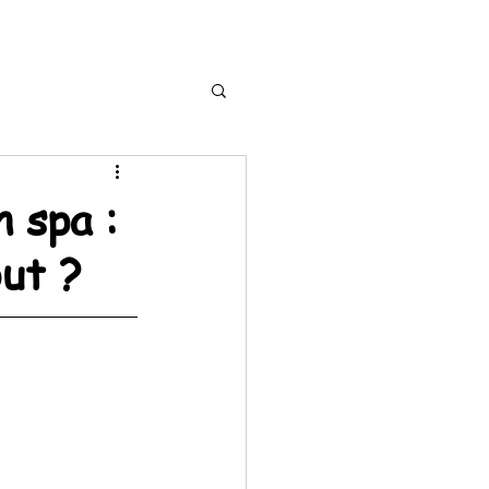
 spa :
ut ?