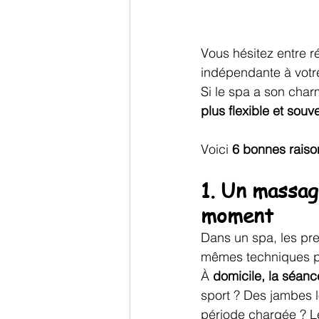
Vous hésitez entre 
indépendante à votre
Si le spa a son char
plus flexible et souv
Voici 
6 bonnes raiso
1. Un massag
moment
Dans un spa, les pr
mêmes techniques p
À
 domicile, la séanc
sport ? Des jambes l
période chargée ? Le