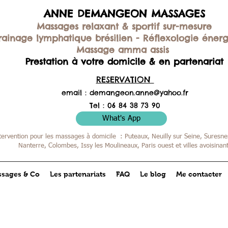
ANNE DEMANGEON MASSAGES
Massages relaxant & sportif sur-mesure
rainage lymphatique brésilien -
Réflexologie éner
Massage amma assis
Prestation à votre domicile & en partenariat
RESERVATION
email :
demangeon.anne@yahoo.fr
Tel : 06 84 38 73 90
What's App
tervention pour les massages à domicile : Puteaux, Neuilly sur Seine, Suresnes
Nanterre, Colombes,
Issy les Moulineaux, Paris ouest et villes avoisinan
sages & Co
Les partenariats
FAQ
Le blog
Me contacter