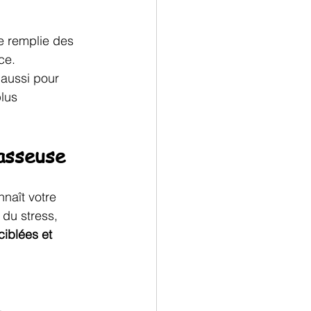
e remplie des 
ce.
 aussi pour 
lus 
masseuse
nnaît votre 
 du stress, 
iblées et 