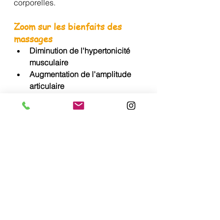
corporelles.
Zoom sur les bienfaits des 
massages
Diminution de l'hypertonicité 
musculaire
Augmentation de l'amplitude 
articulaire
Diminution de la rigidité des 
fascias
Dimunition des adhérences 
des tissus
Activation de la circulation 
sanguine et lymphatiques
Diminution de la tension 
musculaire
Diminution de la sensation de 
douleur
Diminution de la fatigue