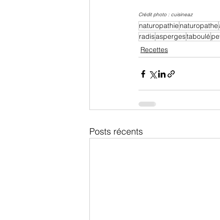
Crédit photo : cuisineaz
naturopathie
naturopathe
radis
asperges
taboulé
pet
Recettes
Posts récents