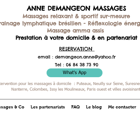
ANNE DEMANGEON MASSAGES
Massages relaxant & sportif sur-mesure
rainage lymphatique brésilien -
Réflexologie éner
Massage amma assis
Prestation à votre domicile & en partenariat
RESERVATION
email :
demangeon.anne@yahoo.fr
Tel : 06 84 38 73 90
What's App
tervention pour les massages à domicile : Puteaux, Neuilly sur Seine, Suresnes
Nanterre, Colombes,
Issy les Moulineaux, Paris ouest et villes avoisinan
sages & Co
Les partenariats
FAQ
Le blog
Me contacter