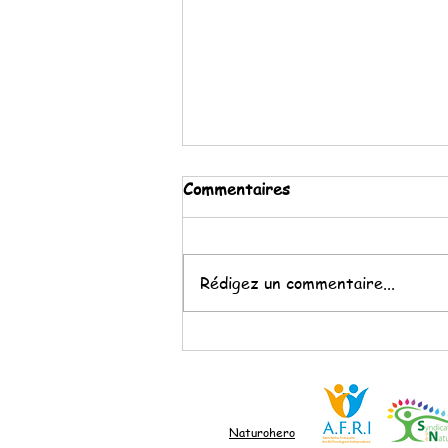
Commentaires
Kéfir de fruits
Rédigez un commentaire...
Naturohero