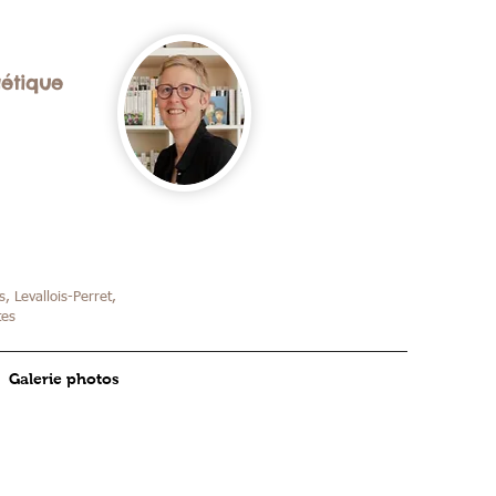
gétique
, Levallois-Perret,
tes
Galerie photos