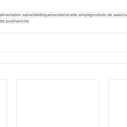
alimentation saine
diététique
recette
recette simple
produits de saison
its pois
haricots