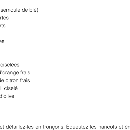
 semoule de blé)
rtes
rts
es
 ciselées
d’orange frais
e citron frais
l ciselé
d’olive
t détaillez-les en tronçons. Équeutez les haricots et ém