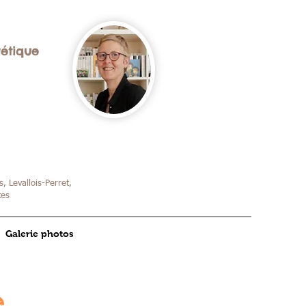
gétique
, Levallois-Perret,
tes
Galerie photos
e