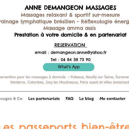
ANNE DEMANGEON MASSAGES
Massages relaxant & sportif sur-mesure
rainage lymphatique brésilien -
Réflexologie éner
Massage amma assis
Prestation à votre domicile & en partenariat
RESERVATION
email :
demangeon.anne@yahoo.fr
Tel : 06 84 38 73 90
What's App
tervention pour les massages à domicile : Puteaux, Neuilly sur Seine, Suresnes
Nanterre, Colombes,
Issy les Moulineaux, Paris ouest et villes avoisinan
sages & Co
Les partenariats
FAQ
Le blog
Me contacter
Les passeports bien-êtr