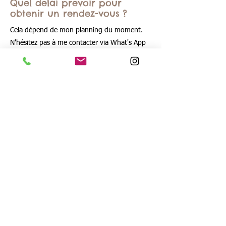
Quel délai prévoir pour
obtenir un rendez-vous ?
Cela dépend de mon planning du moment.
N'hésitez pas à me contacter via What's App
ou SMS pour connaitre mes disponibilités.
Que se passe-t-il si je dois
annuler ou déplacer mon
rendez-vous ?
Contactez-moi au moins 12h à l'avance par
téléphone, WhatsApp ou email afin que nous
trouvions ensemble un nouveau créneau.
Comment payer ma
prestation ?
Vous pouvez payer votre séance soit en
espèces, soit en CB.
À propos de ma pratique