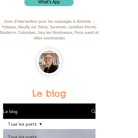
What's App
Zone d'intervention pour les massages à domicile :
Puteaux, Neuilly sur Seine, Suresnes, Levallois-Perret,
Nanterre, Colombes,
Issy les Moulineaux, Paris ouest et
villes avoisinantes
Le blog
Le blog
Tous les posts
Tous les posts