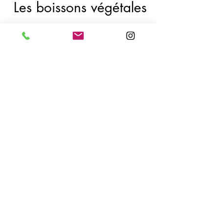
demangeonanne
5 juil. 2022
4 min de lecture
Les boissons végétales
Longtemps considérées comme des
alternatives aux laits animaux, les
boissons végétales font désormais
pleinement parties du paysage...