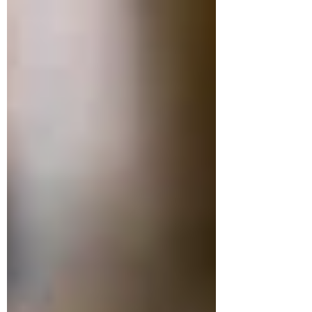
médecine du sport et en neurosciences.
Mais que dit réellement la science ?
Quels effets sont prouvés, et lesquels
relèvent encore de croyances ? 1.
Massage et stress : un effet biologique
mesurable Activation du système nerveux
parasympathique Le massage agit
directement sur le système nerveux
autonome. Plusieurs études ont mo