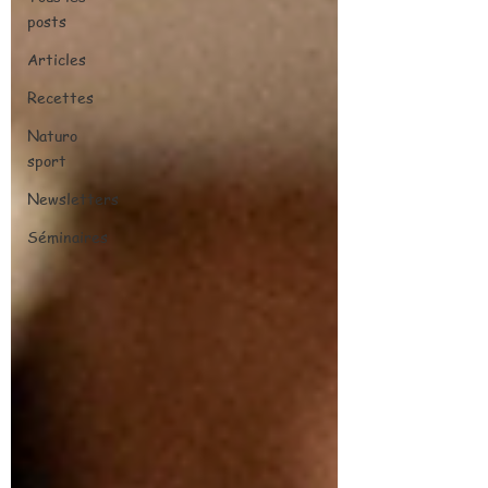
posts
Articles
Recettes
Naturo
sport
Newsletters
Séminaires