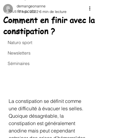
demangeonanne
Tous les posts
17 nov. 2022
6 min de lecture
Comment en finir avec la
Articles
constipation ?
Recettes
Naturo sport
Newsletters
Séminaires
La 
constipation
 se définit comme 
une difficulté à évacuer les selles. 
Quoique désagréable, la 
constipation
 est généralement 
anodine mais peut cependant 
entrainer des crises d’hémorroïdes.