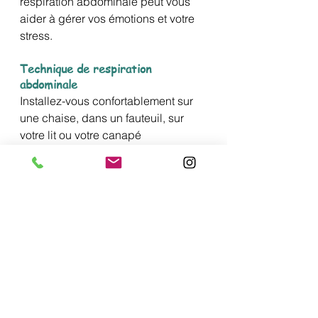
respiration abdominale peut vous 
aider à gérer vos émotions et votre 
stress.
Technique de respiration 
abdominale
Installez-vous confortablement sur 
une chaise, 
dans un fauteuil, sur 
votre lit ou votre canapé
Fermez les yeux et prenez 2 ou 3 
grandes inspirations / expirations
Placez vos mains sur votre ventre 
Inspirez lentement et profondément 
par le nez en gonflant 
progressivement votre ventre
Puis expirez en dégonflant 
doucement votre ventre
L’inspiration et l’expiration se font 
idéalement sur 4 temps chacune. 