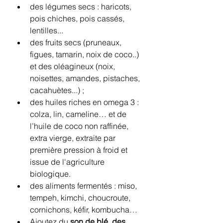
des légumes secs : haricots, 
pois chiches, pois cassés, 
lentilles...
des fruits secs (pruneaux, 
figues, tamarin, noix de coco..) 
et des oléagineux (noix, 
noisettes, amandes, pistaches, 
cacahuètes...) ;
des huiles riches en omega 3 : 
colza, lin, cameline… et de 
l’huile de coco non raffinée, 
extra vierge, extraite par 
première pression à froid et 
issue de l'agriculture 
biologique.
des aliments fermentés : miso, 
tempeh, kimchi, choucroute, 
cornichons, kéfir, kombucha…
Ajoutez du 
son de blé, des 