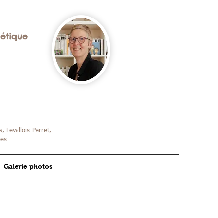
gétique
, Levallois-Perret,
tes
Galerie photos