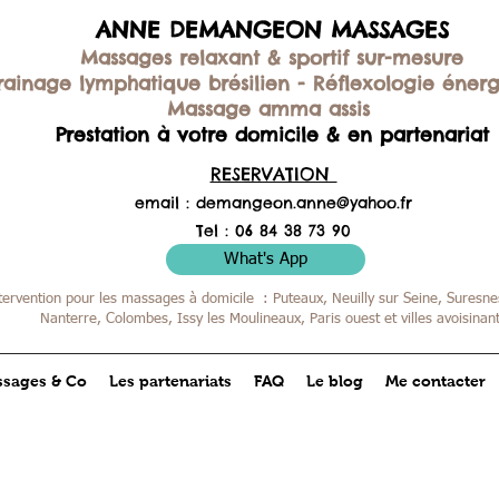
ANNE DEMANGEON MASSAGES
Massages relaxant & sportif sur-mesure
rainage lymphatique brésilien -
Réflexologie éner
Massage amma assis
Prestation à votre domicile & en partenariat
RESERVATION
email :
demangeon.anne@yahoo.fr
Tel : 06 84 38 73 90
What's App
tervention pour les massages à domicile : Puteaux, Neuilly sur Seine, Suresnes
Nanterre, Colombes,
Issy les Moulineaux, Paris ouest et villes avoisinan
sages & Co
Les partenariats
FAQ
Le blog
Me contacter