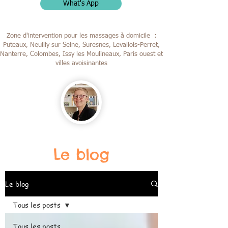
What's App
Zone d'intervention pour les massages à domicile :
Puteaux, Neuilly sur Seine, Suresnes, Levallois-Perret,
Nanterre, Colombes,
Issy les Moulineaux, Paris ouest et
villes avoisinantes
Le blog
Le blog
Tous les posts
Tous les posts