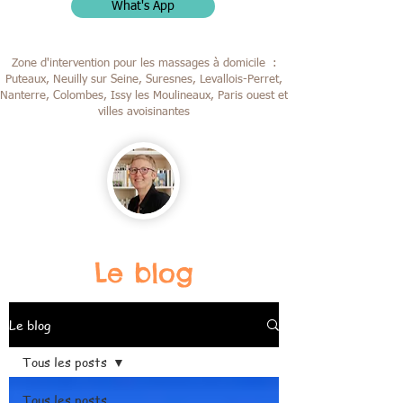
What's App
Zone d'intervention pour les massages à domicile :
Puteaux, Neuilly sur Seine, Suresnes, Levallois-Perret,
Nanterre, Colombes,
Issy les Moulineaux, Paris ouest et
villes avoisinantes
Le blog
Le blog
Tous les posts
Tous les posts