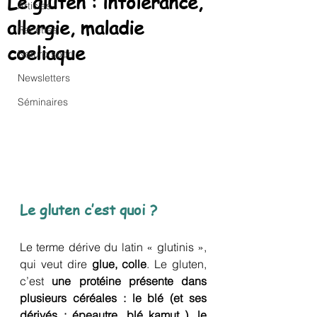
Le gluten : intolérance,
Articles
allergie, maladie
Recettes
coeliaque
Naturo sport
Newsletters
Séminaires
Le gluten c’est quoi ?
Le terme dérive du latin « glutinis », 
qui veut dire 
glue, colle
. Le gluten, 
c’est 
une protéine présente dans 
plusieurs céréales : le blé (et ses 
dérivés : épeautre, blé kamut..), le 