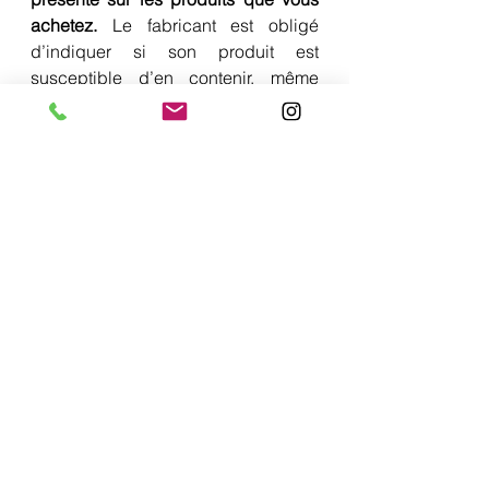
achetez.
 Le fabricant est obligé 
d’indiquer si son produit est 
susceptible d’en contenir, même 
sous forme de traces.
Repérez 
le logo 
« épi barré »
 qui 
garantit l’absence totale de gluten.
Évitez
 tous les produits contenant du 
blé, de l’orge, du seigle, de l’avoine, 
les plats préparés
, 
les viennoiseries,
le pain, les pâtisseries, les pizzas et 
tartes,
les gâteaux apéritifs,
certains 
surgelés, les plats en sauce
, la 
bière, la charcuterie industrielle…
Privilégiez
 des aliments tels que : le 
riz, le quinoa, le boulgour, les 