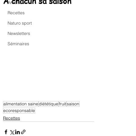
A chacun sa saison
Articles
Recettes
Naturo sport
Newsletters
Séminaires
alimentation saine
diététique
fruit
saison
ecoresponsable
Recettes