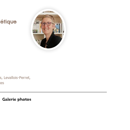
gétique
, Levallois-Perret,
tes
Galerie photos