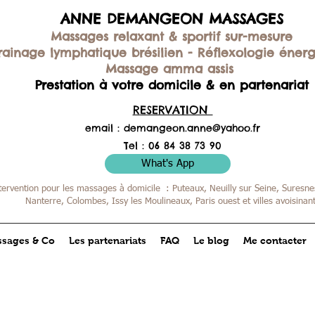
ANNE DEMANGEON MASSAGES
Massages relaxant & sportif sur-mesure
rainage lymphatique brésilien -
Réflexologie éner
Massage amma assis
Prestation à votre domicile & en partenariat
RESERVATION
email :
demangeon.anne@yahoo.fr
Tel : 06 84 38 73 90
What's App
tervention pour les massages à domicile : Puteaux, Neuilly sur Seine, Suresnes
Nanterre, Colombes,
Issy les Moulineaux, Paris ouest et villes avoisinan
sages & Co
Les partenariats
FAQ
Le blog
Me contacter