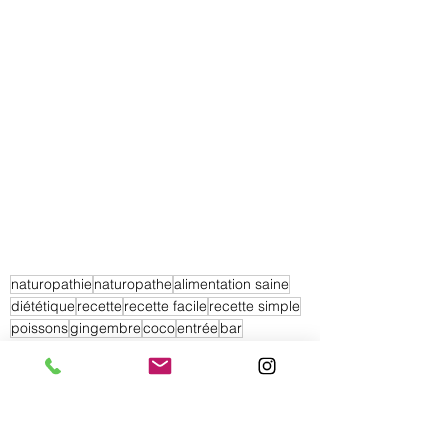
naturopathie
naturopathe
alimentation saine
diététique
recette
recette facile
recette simple
poissons
gingembre
coco
entrée
bar
Recettes