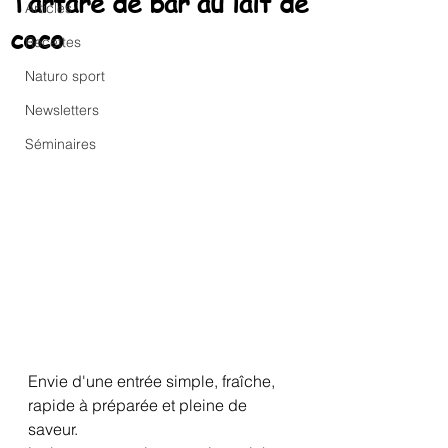
Tartare de bar au lait de
Articles
coco
Recettes
Naturo sport
Newsletters
Séminaires
Envie d'une entrée simple, fraîche, 
rapide à préparée et pleine de 
saveur.