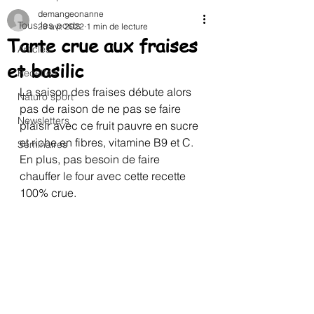
demangeonanne
Tous les posts
28 avr. 2022
1 min de lecture
Tarte crue aux fraises
Articles
et basilic
Recettes
La saison des fraises débute alors 
Naturo sport
pas de raison de ne pas se faire 
Newsletters
plaisir avec ce fruit pauvre en sucre 
et riche en fibres, vitamine B9 et C.
Séminaires
En plus, pas besoin de faire 
chauffer le four avec cette recette 
100% crue.