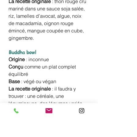
La recette originale
 : thon rouge cru 
mariné dans une sauce soja salée, 
riz, lamelles d’avocat, algue, noix 
de macadamia, oignon rouge 
émincé, mangue coupée en cube, 
gingembre.
Buddha bowl
Origine
 : inconnue
Conçu
 comme un plat complet 
équilibré
Base 
: végé ou végan
La recette originale
 : il faudra y 
trouver : une céréale, une 
légumineuse, des légumes variés, 
un oléagineux, des graines variées, 
(du tofu), des herbes et une sauce. 
Tout cela en variant les textures : 
cru, cuit, croquant, fondant… mais 