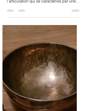
demangeonanne
12 juil. 2023
2 min de lecture
Soulager l'arthrose avec
la naturopathie
L’arthrose est à distinguer de l’arthrite.
L’arthrose est une atteinte mécanique de
l’articulation qui se caractérise par une
altération...